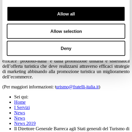
formativa degli istituti professionali di Stato del settore”. “E’
indispensabile – ha aggiunto il coordinatore nazionale Cna Turismo
e Commercio, Cristiano Tomei – potenziare la sostenibilità e la
Allow all
mobilita turistica in tutte le destinazioni del Paese integrando la
cultura con le eccellenze enogastronomiche e identitarie di un
territorio nazionale che vanta oltre 50 siti Unesco”. Il Direttore
Allow selection
generale di Federturismo Confindustria, Antonio Barreca, ha
sottolineato come “l’Italia stia consolidando la propria presenza
come ‘super brand’ sul mercato turistico globale mantenendosi
Deny
all’ottavo posto nella classifica dei 100 brand-Paese a maggior
valore economico. Il vero nodo è costituito dalla costruzione di un
efficace ‘prodotto-Italia’ e dalla promozione unitaria e sistematica
dell’offerta turistica che deve realizzarsi attraverso efficaci strategie
di marketing abbinando alla promozione turistica un miglioramento
dell’ecommerce.
(Per maggiori informazioni: t
urismo@fratelli-italia.it
)
Sei qui:
Home
I Servizi
News
News
News 2019
Il Direttore Generale Barreca agli Stati generali del Turismo di