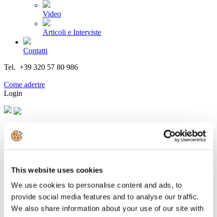
Video
Articoli e Interviste
Contatti
Tel. +39 320 57 80 986
Email segreteria@federturismo.it
Come aderire
Login
Cerca...
This website uses cookies
Il Direttore Generale Barreca agli Stati
We use cookies to personalise content and ads, to
generali del Turismo di Fratelli d’Italia
provide social media features and to analyse our traffic.
We also share information about your use of our site with
Dettagli