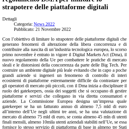
strapotere delle piattaforme digitali
Dettagli
Categoria:
News 2022
Pubblicato: 21 Novembre 2022
Con l’obiettivo di limitare lo strapotere delle piattaforme digitali che
generano fenomeni di alterazione della libera concorrenza e di
contribuire alla nascita di un’industria tecnologica europea, lo scorso
primo novembre è entrato in vigore il Digital Markets Act (Dma), il
nuovo regolamento della Ue per combattere le pratiche di mercato
sleali e le distorsioni della concorrenza da parte delle Big Tech. Per
costruire un ambiente digitale più leale evitando che in capo a poche
grandi aziende si ingeneri un fenomeno di controllo di interi
ecosistemi di piattaforme estremamente difficile da contrastare per
gli operatori di mercato più piccoli, con il Dma inizia a disciplinare il
ruolo dei gatekeepers, ossia dei soggetti che si occupano di gestire
piattaforme e servizi che collegano in via diretta consumatori e
aziende. La Commissione Europea designa un’impresa quale
gatekeeper se ha un fatturato annuo di almeno 7,5 mld di euro
all’interno dell’Ue negli ultimi tre anni, se ha una valutazione di
mercato di almeno 75 mld di euro, se conta almeno 45 mln di utenti
finali mensili, almeno 10mila utenti aziendali stabiliti nell’Ue, se essa
fornisce lo stesso servizio di piattaforma di base in almeno tre Stati