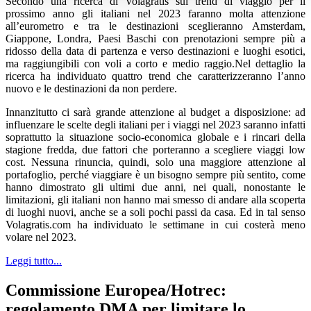
Secondo una ricerca di Volagratis sui trend di viaggio per il
prossimo anno gli italiani nel 2023 faranno molta attenzione
all’eurometro e tra le destinazioni sceglieranno Amsterdam,
Giappone, Londra, Paesi Baschi con prenotazioni sempre più a
ridosso della data di partenza e verso destinazioni e luoghi esotici,
ma raggiungibili con voli a corto e medio raggio.Nel dettaglio la
ricerca ha individuato quattro trend che caratterizzeranno l’anno
nuovo e le destinazioni da non perdere.
Innanzitutto ci sarà grande attenzione al budget a disposizione: ad
influenzare le scelte degli italiani per i viaggi nel 2023 saranno infatti
soprattutto la situazione socio-economica globale e i rincari della
stagione fredda, due fattori che porteranno a scegliere viaggi low
cost. Nessuna rinuncia, quindi, solo una maggiore attenzione al
portafoglio, perché viaggiare è un bisogno sempre più sentito, come
hanno dimostrato gli ultimi due anni, nei quali, nonostante le
limitazioni, gli italiani non hanno mai smesso di andare alla scoperta
di luoghi nuovi, anche se a soli pochi passi da casa. Ed in tal senso
Volagratis.com ha individuato le settimane in cui costerà meno
volare nel 2023.
Leggi tutto...
Commissione Europea/Hotrec:
regolamento DMA per limitare lo