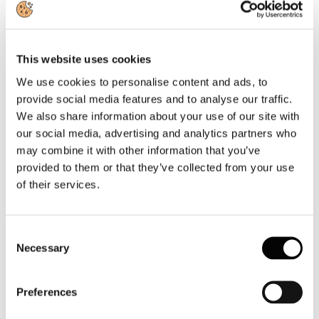
Santanchè interviene all'Assemblea di
Assointrattenimento
This website uses cookies
Dettagli
Categoria:
News 2022
We use cookies to personalise content and ads, to
Pubblicato: 23 Novembre 2022
provide social media features and to analyse our traffic.
Il Presidente di #Assointrattenimento e il Consiglio Direttivo di
We also share information about your use of our site with
Assointrattenimento, ringraziano il Ministro del Turismo Daniela
our social media, advertising and analytics partners who
Santanchè, il Sen. Maurizio Gasparri, il Sen. Marco Croatti M5S, la
may combine it with other information that you’ve
Sen. Lavinia Menuni, il Cons. Com. Fabrizio Santori, Carlo de
Romanis, per la loro partecipazione all'Assemblea dell’associazione,
provided to them or that they’ve collected from your use
così come un ringraziamento speciale è rivolto alla Presidente di
of their services.
Federturismo Confindustria Marina Lalli.
Leggi tutto...
Consent
Confindustria Nautica A Milano Per Il
Necessary
Selection
Convegno “Made In Italy, La Sfida Della
Ripresa Tra Crisi E Transizione”
Preferences
Organizzato Dal Cluster Minit