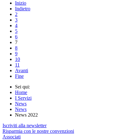
Inizio
Indietro
2
3
4
5
6
7
8
9
10
11
Avanti
Fine
Sei qui:
Home
I Servizi
News
News
News 2022
Iscriviti alla newsletter
Risparmia con le nostre convenzioni
Associati