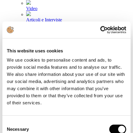
Video
Articoli e Interviste
Contatti
Tel. +39 320 57 80 986
Email segreteria@federturismo.it
This website uses cookies
Come aderire
Login
We use cookies to personalise content and ads, to
provide social media features and to analyse our traffic.
We also share information about your use of our site with
Cerca...
our social media, advertising and analytics partners who
may combine it with other information that you’ve
provided to them or that they’ve collected from your use
of their services.
Sociometrica: il turismo favorisce il Pil
nelle città d'arte
Consent
Necessary
Selection
Dettagli