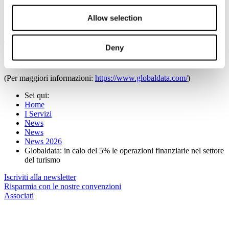
Anche l’andamento delle tipologie di deal è rimasto eterogeneo.
Allow selection
L’attività di M&A è rimasta stabile; al contrario, il venture financing
e il private equity financing hanno registrato rispettivamente un calo
del 21% e del 28% nel volume delle operazioni,riflettendo una
Deny
minore disponibilità di capitale e un clima di investimento più
avverso al rischio.
(Per maggiori informazioni:
https://www.globaldata.com/
)
Sei qui:
Home
I Servizi
News
News
News 2026
Globaldata: in calo del 5% le operazioni finanziarie nel settore
del turismo
Iscriviti alla newsletter
Risparmia con le nostre convenzioni
Associati