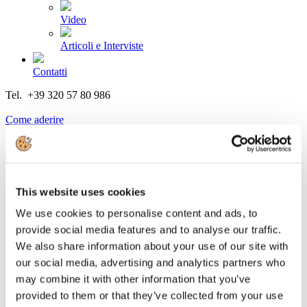
Video
Articoli e Interviste
Contatti
Tel. +39 320 57 80 986
Email segreteria@federturismo.it
Come aderire
Login
Cerca...
This website uses cookies
We use cookies to personalise content and ads, to
provide social media features and to analyse our traffic.
We also share information about your use of our site with
Globaldata: in calo del 5% le operazioni
our social media, advertising and analytics partners who
finanziarie nel settore del turismo
may combine it with other information that you’ve
provided to them or that they’ve collected from your use
Dettagli