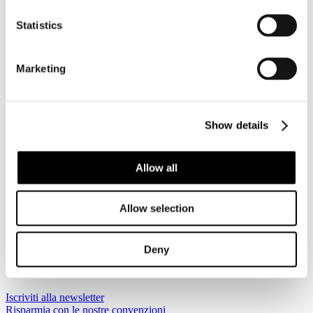
Dettagli
Statistics
Categoria:
News 2026
Pubblicato: 28 Aprile 2026
Con un gettito dell’imposta di soggiorno che nel 2025 ha segnato il
Marketing
record di oltre 1 miliardo e 150 milioni di euro, con un incremento
del +12,8% rispetto all’anno precedente, il dato dell’Osservatorio
Nazionale JFC 2026 conferma l’assoluta centralità e la forza
trainante del turismo per l’economia del nostro Paese. Secondo le
Show details
stime JFC potrebbe toccare 1,2 miliardi nel 2026.
(Per maggiori informazioni: www.jfc.it)
Allow all
Sei qui:
Home
Allow selection
I Servizi
News
News
News 2026
Deny
Jfc: nel 2026 il gettito dell’imposta di soggiorno potrebbe
arrivare a 1 miliardo 200milioni di euro
Iscriviti alla newsletter
Risparmia con le nostre convenzioni