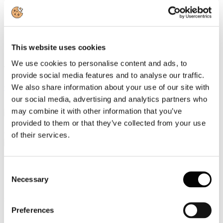
Video
Articoli e Interviste
This website uses cookies
Contatti
We use cookies to personalise content and ads, to
Tel. +39 320 57 80 986
provide social media features and to analyse our traffic.
Email segreteria@federturismo.it
Come aderire
We also share information about your use of our site with
Login
our social media, advertising and analytics partners who
may combine it with other information that you’ve
provided to them or that they’ve collected from your use
Cerca...
of their services.
Consent
Necessary
Selection
Jfc: nel 2026 il gettito dell’imposta di
soggiorno potrebbe arrivare a 1 miliardo
200milioni di euro
Preferences