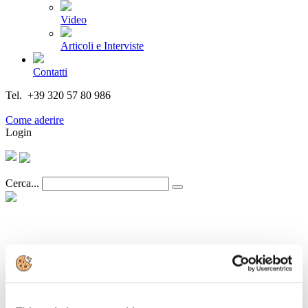
Video
Articoli e Interviste
Contatti
Tel. +39 320 57 80 986
Email segreteria@federturismo.it
Come aderire
Login
Cerca...
Trasporti: Biscotti (ANAV), bene
l’approvazione del quadro temporaneo
europeo di aiuti ai trasporti