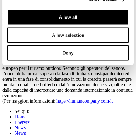
fattori che influenzano la domanda emergono le incertezze
geopolitiche, che orientano i flussi verso destinazioni considerate più
sicure, e le pressioni economiche, legate in particolare all’inflazione
Allow all
e ai costi energetici. Anche il cambiamento climatico incide sulle
scelte di viaggio, favorendo una redistribuzione delle vacanze verso
periodi meno caldi dell’anno. Parallelamente, il comparto registra
Allow selection
una progressiva qualificazione dell’offerta, con strutture che
integrano servizi e standard sempre più vicini all’hotellerie di fascia
medio-alta. Guardando al contesto europeo, nel 2025 i pernottamenti
nei campeggi e villaggi turistici dell’UE hanno raggiunto quota 413
Deny
milioni, con Francia, Italia e Spagna ai primi posti per volumi. Con
54,1 milioni di presenze, l’Italia si conferma secondo mercato
europeo per il turismo outdoor. Secondo gli operatori del settore,
l’open air ha ormai superato la fase di rimbalzo post-pandemico ed
entra in una fase di consolidamento in cui la crescita passerà sempre
più dalla qualità dell’offerta e dall’innovazione dei servizi, oltre che
dalla capacità di intercettare una domanda internazionale in continua
evoluzione.
(Per maggiori informazioni:
https://humancompany.com/it
Sei qui:
Home
I Servizi
News
News