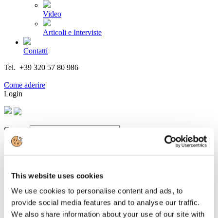
Video
Articoli e Interviste
Contatti
Tel. +39 320 57 80 986
Email segreteria@federturismo.it
Come aderire
Login
Cerca...
This website uses cookies
Human Company: nel 2026 lieve crescita
We use cookies to personalise content and ads, to
del turismo outdoor
provide social media features and to analyse our traffic.
We also share information about your use of our site with
Dettagli