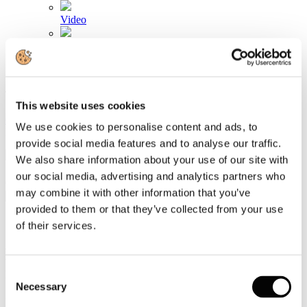
Video
Articoli e Interviste
Contatti
Tel. +39 320 57 80 986
This website uses cookies
Email segreteria@federturismo.it
Come aderire
We use cookies to personalise content and ads, to
Login
provide social media features and to analyse our traffic.
We also share information about your use of our site with
our social media, advertising and analytics partners who
Cerca...
may combine it with other information that you’ve
provided to them or that they’ve collected from your use
of their services.
BizAway: nel 2025 i viaggi d’affari hanno
raggiunto 1,570 miliardi di dollari
Consent
Necessary
Selection
Dettagli