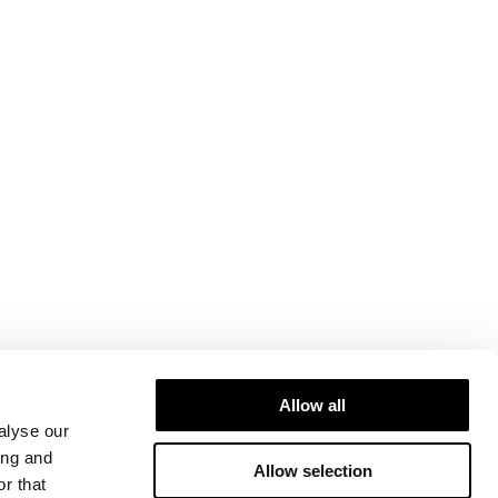
Allow all
alyse our
ing and
Allow selection
r that