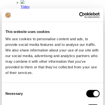
Video
Articoli e Interviste
Contatti
This website uses cookies
Tel. +39 320 57 80 986
Email segreteria@federturismo.it
We use cookies to personalise content and ads, to
Come aderire
provide social media features and to analyse our traffic.
Login
We also share information about your use of our site with
our social media, advertising and analytics partners who
may combine it with other information that you’ve
Cerca...
provided to them or that they’ve collected from your use
of their services.
Human Company: cresce il turismo open
Consent
air, 68,1 milioni le presenze nel 2025
Necessary
Selection
Dettagli