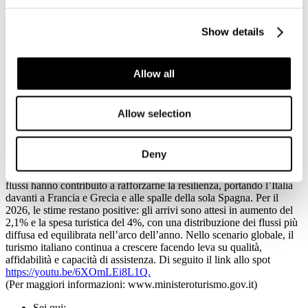
l’impegno del Governo e del Ministero del Turismo a sostenere il
comparto turistico e ad accompagnarne il percorso di crescita. Il
Show details
ministro del Turismo Gianmarco Mazzi ha richiamato il valore
dell’iniziativa, evidenziando il ruolo dei professionisti del viaggio
organizzato come presidio di assistenza e tutela, soprattutto nelle fasi
Allow all
sociali ed economiche più incerte. “La tecnologia semplifica
l’organizzazione dei viaggi, ma nei momenti di difficoltà resta
fondamentale poter contare su professionalità, assistenza e presenza
umana. Il 2026 potrebbe essere l’anno del turismo europeo per
Allow selection
l’Italia. Occorre prenotare per tempo per assicurarsi la vacanza
desiderata” ha sottolineato Mazzi. La campagna si inserisce in un
percorso di crescita costante del turismo italiano. Il 2025 ha
Deny
confermato la buona tenuta del settore, con nuovi record di arrivi e
presenze. Le politiche di destagionalizzazione e di distribuzione dei
flussi hanno contribuito a rafforzarne la resilienza, portando l’Italia
davanti a Francia e Grecia e alle spalle della sola Spagna. Per il
2026, le stime restano positive: gli arrivi sono attesi in aumento del
2,1% e la spesa turistica del 4%, con una distribuzione dei flussi più
diffusa ed equilibrata nell’arco dell’anno. Nello scenario globale, il
turismo italiano continua a crescere facendo leva su qualità,
affidabilità e capacità di assistenza. Di seguito il link allo spot
https://youtu.be/6XOmLEi8L1Q.
(Per maggiori informazioni: www.ministeroturismo.gov.it)
Sei qui: