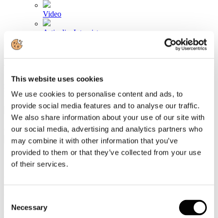
Video
Articoli e Interviste
Contatti
Tel. +39 320 57 80 986
Email segreteria@federturismo.it
This website uses cookies
Come aderire
Login
We use cookies to personalise content and ads, to
provide social media features and to analyse our traffic.
We also share information about your use of our site with
our social media, advertising and analytics partners who
Cerca...
may combine it with other information that you’ve
provided to them or that they’ve collected from your use
of their services.
Fondazione FS: debutto delle nuove
carrozze panoramiche
Consent
Necessary
Selection
Dettagli