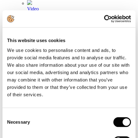
Video
Articoli e Interviste
Contatti
This website uses cookies
Tel. +39 320 57 80 986
Email segreteria@federturismo.it
We use cookies to personalise content and ads, to
Come aderire
provide social media features and to analyse our traffic.
Login
We also share information about your use of our site with
our social media, advertising and analytics partners who
may combine it with other information that you’ve
Cerca...
provided to them or that they’ve collected from your use
of their services.
Piano Casa, Ministero del Turismo
Consent
pubblica graduatoria “Staff House –
Necessary
Selection
titolo III”. Creazione di 60 mila posti letto