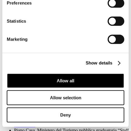
Preferences
Dettagli
Categoria:
News 2026
Pubblicato: 08 Giugno 2026
Statistics
Il Ministero del Turismo ha pubblicato la graduatoria delle 212
imprese assegnatarie delle agevolazioni nell’ambito di “Staff House
– Titolo III”, l’incentivo per sostenere le spese di alloggio dei
Marketing
lavoratori del settore turistico-ricettivo.
Il contributo prevede fino a 3.000 euro all’anno per posto letto e la
creazione di quasi 60 mila posti letto a prezzi calmierati per le
imprese ammesse. L’incentivo segna un ulteriore passo avanti per un
Show details
intervento senza precedenti che dà il via al primo piano casa della
storia per il turismo, con l’obiettivo principale di migliorare il
benessere dei lavoratori del comparto. Qui il link alla graduatoria
Allow all
https://www.ministeroturismo.gov.it/sostegno-alle-staff-house/
(Per maggiori informazioni: www.ministeroturismo.gov.it)
Allow selection
Sei qui:
Home
I Servizi
News
Deny
News
News 2026
Piano Casa, Ministero del Turismo pubblica graduatoria “Staff