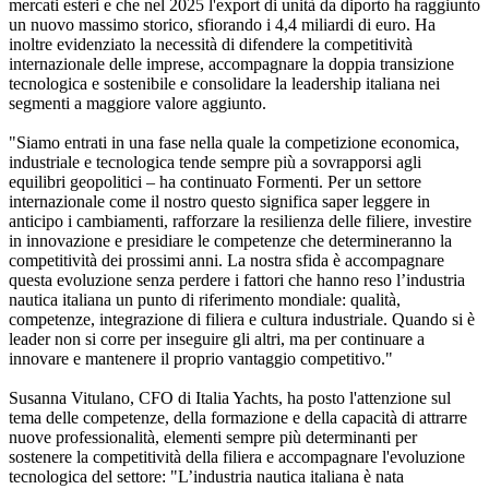
mercati esteri e che nel 2025 l'export di unità da diporto ha raggiunto
un nuovo massimo storico, sfiorando i 4,4 miliardi di euro. Ha
inoltre evidenziato la necessità di difendere la competitività
internazionale delle imprese, accompagnare la doppia transizione
tecnologica e sostenibile e consolidare la leadership italiana nei
segmenti a maggiore valore aggiunto.
"Siamo entrati in una fase nella quale la competizione economica,
industriale e tecnologica tende sempre più a sovrapporsi agli
equilibri geopolitici – ha continuato Formenti. Per un settore
internazionale come il nostro questo significa saper leggere in
anticipo i cambiamenti, rafforzare la resilienza delle filiere, investire
in innovazione e presidiare le competenze che determineranno la
competitività dei prossimi anni. La nostra sfida è accompagnare
questa evoluzione senza perdere i fattori che hanno reso l’industria
nautica italiana un punto di riferimento mondiale: qualità,
competenze, integrazione di filiera e cultura industriale. Quando si è
leader non si corre per inseguire gli altri, ma per continuare a
innovare e mantenere il proprio vantaggio competitivo."
Susanna Vitulano, CFO di Italia Yachts, ha posto l'attenzione sul
tema delle competenze, della formazione e della capacità di attrarre
nuove professionalità, elementi sempre più determinanti per
sostenere la competitività della filiera e accompagnare l'evoluzione
tecnologica del settore: "L’industria nautica italiana è nata