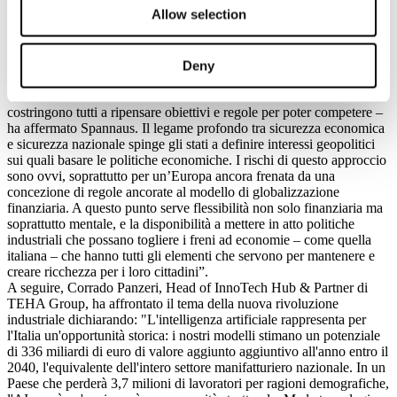
globale.
Allow selection
Andrew Spannaus, giornalista e analista politico, ha approfondito
l'evoluzione della competizione internazionale, caratterizzata dal
ritorno delle politiche industriali, dalla ridefinizione delle filiere
strategiche e dal crescente intreccio tra economia, tecnologia e
Deny
sicurezza.
“I cambiamenti dell’economia mondiale nell’ultimo decennio
costringono tutti a ripensare obiettivi e regole per poter competere –
ha affermato Spannaus. Il legame profondo tra sicurezza economica
e sicurezza nazionale spinge gli stati a definire interessi geopolitici
sui quali basare le politiche economiche. I rischi di questo approccio
sono ovvi, soprattutto per un’Europa ancora frenata da una
concezione di regole ancorate al modello di globalizzazione
finanziaria. A questo punto serve flessibilità non solo finanziaria ma
soprattutto mentale, e la disponibilità a mettere in atto politiche
industriali che possano togliere i freni ad economie – come quella
italiana – che hanno tutti gli elementi che servono per mantenere e
creare ricchezza per i loro cittadini”.
A seguire, Corrado Panzeri, Head of InnoTech Hub & Partner di
TEHA Group, ha affrontato il tema della nuova rivoluzione
industriale dichiarando: "L'intelligenza artificiale rappresenta per
l'Italia un'opportunità storica: i nostri modelli stimano un potenziale
di 336 miliardi di euro di valore aggiunto aggiuntivo all'anno entro il
2040, l'equivalente dell'intero settore manifatturiero nazionale. In un
Paese che perderà 3,7 milioni di lavoratori per ragioni demografiche,