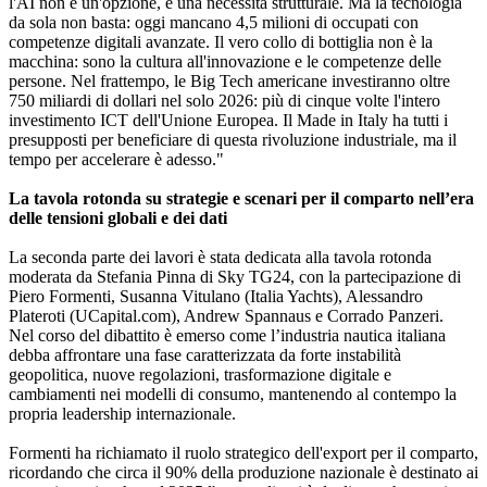
l'AI non è un'opzione, è una necessità strutturale. Ma la tecnologia
da sola non basta: oggi mancano 4,5 milioni di occupati con
competenze digitali avanzate. Il vero collo di bottiglia non è la
macchina: sono la cultura all'innovazione e le competenze delle
persone. Nel frattempo, le Big Tech americane investiranno oltre
750 miliardi di dollari nel solo 2026: più di cinque volte l'intero
investimento ICT dell'Unione Europea. Il Made in Italy ha tutti i
presupposti per beneficiare di questa rivoluzione industriale, ma il
tempo per accelerare è adesso."
La tavola rotonda su strategie e scenari per il comparto nell’era
delle tensioni globali e dei dati
La seconda parte dei lavori è stata dedicata alla tavola rotonda
moderata da Stefania Pinna di Sky TG24, con la partecipazione di
Piero Formenti, Susanna Vitulano (Italia Yachts), Alessandro
Plateroti (UCapital.com), Andrew Spannaus e Corrado Panzeri.
Nel corso del dibattito è emerso come l’industria nautica italiana
debba affrontare una fase caratterizzata da forte instabilità
geopolitica, nuove regolazioni, trasformazione digitale e
cambiamenti nei modelli di consumo, mantenendo al contempo la
propria leadership internazionale.
Formenti ha richiamato il ruolo strategico dell'export per il comparto,
ricordando che circa il 90% della produzione nazionale è destinato ai