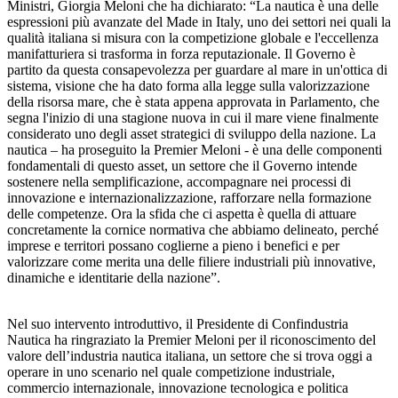
Ministri, Giorgia Meloni che ha dichiarato: “La nautica è una delle
espressioni più avanzate del Made in Italy, uno dei settori nei quali la
qualità italiana si misura con la competizione globale e l'eccellenza
manifatturiera si trasforma in forza reputazionale. Il Governo è
partito da questa consapevolezza per guardare al mare in un'ottica di
sistema, visione che ha dato forma alla legge sulla valorizzazione
della risorsa mare, che è stata appena approvata in Parlamento, che
segna l'inizio di una stagione nuova in cui il mare viene finalmente
considerato uno degli asset strategici di sviluppo della nazione. La
nautica – ha proseguito la Premier Meloni - è una delle componenti
fondamentali di questo asset, un settore che il Governo intende
sostenere nella semplificazione, accompagnare nei processi di
innovazione e internazionalizzazione, rafforzare nella formazione
delle competenze. Ora la sfida che ci aspetta è quella di attuare
concretamente la cornice normativa che abbiamo delineato, perché
imprese e territori possano coglierne a pieno i benefici e per
valorizzare come merita una delle filiere industriali più innovative,
dinamiche e identitarie della nazione”.
Nel suo intervento introduttivo, il Presidente di Confindustria
Nautica ha ringraziato la Premier Meloni per il riconoscimento del
valore dell’industria nautica italiana, un settore che si trova oggi a
operare in uno scenario nel quale competizione industriale,
commercio internazionale, innovazione tecnologica e politica