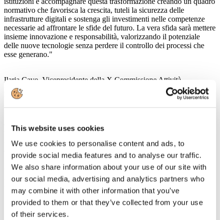
istituzioni è accompagnare questa trasformazione creando un quadro
normativo che favorisca la crescita, tuteli la sicurezza delle
infrastrutture digitali e sostenga gli investimenti nelle competenze
necessarie ad affrontare le sfide del futuro. La vera sfida sarà mettere
insieme innovazione e responsabilità, valorizzando il potenziale
delle nuove tecnologie senza perdere il controllo dei processi che
esse generano."
Ilaria Cavo, Vicepresidente della X Commissione Attività
produttive, Commercio e Turismo della Camera dei Deputati: "La
nautica non può più essere considerata un comparto di nicchia, ma
una componente strategica dell'economia del mare e del Made in
Italy. Il percorso legislativo degli ultimi anni ha segnato un cambio
di approccio importante, riconoscendo il settore all'interno di una
This website uses cookies
visione unitaria delle politiche marittime e introducendo strumenti
concreti di semplificazione e sostegno alla competitività. Oggi
We use cookies to personalise content and ads, to
dobbiamo continuare a lavorare sulle sfide che guardano al futuro:
provide social media features and to analyse our traffic.
formazione, innovazione, intelligenza artificiale, energia e sviluppo
We also share information about your use of our site with
delle infrastrutture. È da questi fattori che dipenderà la capacità della
nautica italiana di rafforzare la propria leadership e di creare nuove
our social media, advertising and analytics partners who
opportunità per le imprese e per le giovani generazioni."
may combine it with other information that you’ve
provided to them or that they’ve collected from your use
In un messaggio inviato alla Convention SATEC 2026, il Vice
of their services.