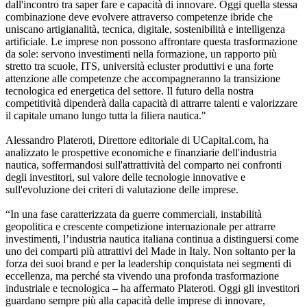
dall'incontro tra saper fare e capacità di innovare. Oggi quella stessa
combinazione deve evolvere attraverso competenze ibride che
uniscano artigianalità, tecnica, digitale, sostenibilità e intelligenza
artificiale. Le imprese non possono affrontare questa trasformazione
da sole: servono investimenti nella formazione, un rapporto più
stretto tra scuole, ITS, università ecluster produttivi e una forte
attenzione alle competenze che accompagneranno la transizione
tecnologica ed energetica del settore. Il futuro della nostra
competitività dipenderà dalla capacità di attrarre talenti e valorizzare
il capitale umano lungo tutta la filiera nautica."
Alessandro Plateroti, Direttore editoriale di UCapital.com, ha
analizzato le prospettive economiche e finanziarie dell'industria
nautica, soffermandosi sull'attrattività del comparto nei confronti
degli investitori, sul valore delle tecnologie innovative e
sull'evoluzione dei criteri di valutazione delle imprese.
“In una fase caratterizzata da guerre commerciali, instabilità
geopolitica e crescente competizione internazionale per attrarre
investimenti, l’industria nautica italiana continua a distinguersi come
uno dei comparti più attrattivi del Made in Italy. Non soltanto per la
forza dei suoi brand e per la leadership conquistata nei segmenti di
eccellenza, ma perché sta vivendo una profonda trasformazione
industriale e tecnologica – ha affermato Plateroti. Oggi gli investitori
guardano sempre più alla capacità delle imprese di innovare,