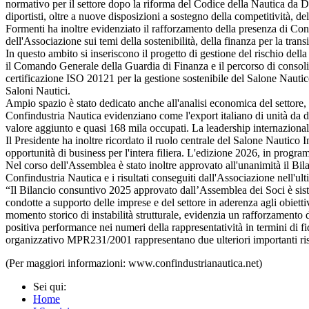
normativo per il settore dopo la riforma del Codice della Nautica da Dip
diportisti, oltre a nuove disposizioni a sostegno della competitività, d
Formenti ha inoltre evidenziato il rafforzamento della presenza di Conf
dell'Associazione sui temi della sostenibilità, della finanza per la transi
In questo ambito si inseriscono il progetto di gestione del rischio dell
il Comando Generale della Guardia di Finanza e il percorso di consolid
certificazione ISO 20121 per la gestione sostenibile del Salone Nautic
Saloni Nautici.
Ampio spazio è stato dedicato anche all'analisi economica del settore, c
Confindustria Nautica evidenziano come l'export italiano di unità da di
valore aggiunto e quasi 168 mila occupati. La leadership internazionale
Il Presidente ha inoltre ricordato il ruolo centrale del Salone Nautico
opportunità di business per l'intera filiera. L'edizione 2026, in progra
Nel corso dell'Assemblea è stato inoltre approvato all'unanimità il Bila
Confindustria Nautica e i risultati conseguiti dall'Associazione nell'ult
“Il Bilancio consuntivo 2025 approvato dall’Assemblea dei Soci è sistem
condotte a supporto delle imprese e del settore in aderenza agli obiett
momento storico di instabilità strutturale, evidenzia un rafforzamento 
positiva performance nei numeri della rappresentatività in termini di f
organizzativo MPR231/2001 rappresentano due ulteriori importanti risulta
(Per maggiori informazioni: www.confindustrianautica.net)
Sei qui:
Home