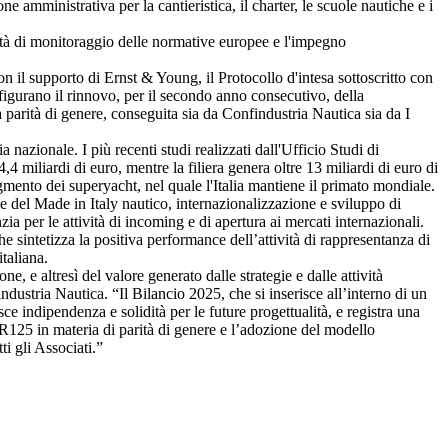
 amministrativa per la cantieristica, il charter, le scuole nautiche e i
ività di monitoraggio delle normative europee e l'impegno
on il supporto di Ernst & Young, il Protocollo d'intesa sottoscritto con
figurano il rinnovo, per il secondo anno consecutivo, della
 parità di genere, conseguita sia da Confindustria Nautica sia da I
nazionale. I più recenti studi realizzati dall'Ufficio Studi di
 miliardi di euro, mentre la filiera genera oltre 13 miliardi di euro di
gmento dei superyacht, nel quale l'Italia mantiene il primato mondiale.
e del Made in Italy nautico, internazionalizzazione e sviluppo di
a per le attività di incoming e di apertura ai mercati internazionali.
e sintetizza la positiva performance dell’attività di rappresentanza di
taliana.
 e altresì del valore generato dalle strategie e dalle attività
dustria Nautica. “Il Bilancio 2025, che si inserisce all’interno di un
e indipendenza e solidità per le future progettualità, e registra una
DR125 in materia di parità di genere e l’adozione del modello
i gli Associati.”