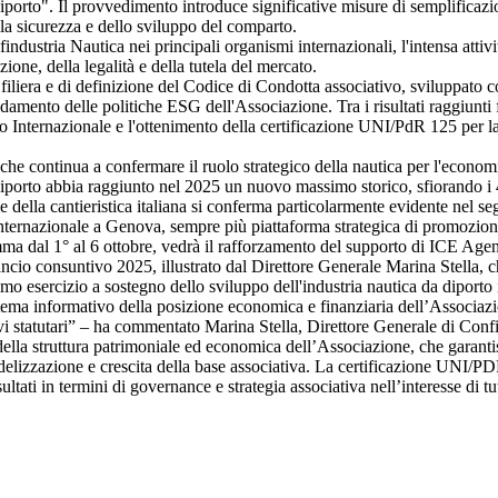
orto". Il provvedimento introduce significative misure di semplificazione
ella sicurezza e dello sviluppo del comparto.
industria Nautica nei principali organismi internazionali, l'intensa att
zione, della legalità e della tutela del mercato.
a filiera e di definizione del Codice di Condotta associativo, sviluppato c
amento delle politiche ESG dell'Associazione. Tra i risultati raggiunti 
o Internazionale e l'ottenimento della certificazione UNI/PdR 125 per la
he continua a confermare il ruolo strategico della nautica per l'economia 
porto abbia raggiunto nel 2025 un nuovo massimo storico, sfiorando i 4,4
 della cantieristica italiana si conferma particolarmente evidente nel se
 Internazionale a Genova, sempre più piattaforma strategica di promozion
mma dal 1° al 6 ottobre, vedrà il rafforzamento del supporto di ICE Agenzi
ncio consuntivo 2025, illustrato dal Direttore Generale Marina Stella, ch
imo esercizio a sostegno dello sviluppo dell'industria nautica da diporto i
a informativo della posizione economica e finanziaria dell’Associazione,
ivi statutari” – ha commentato Marina Stella, Direttore Generale di Confin
della struttura patrimoniale ed economica dell’Associazione, che garantisc
idelizzazione e crescita della base associativa. La certificazione UNI/P
ti in termini di governance e strategia associativa nell’interesse di tutt