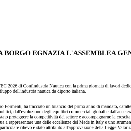
 A BORGO EGNAZIA L'ASSEMBLEA GEN
EC 2026 di Confindustria Nautica con la prima giornata di lavori dedica
luppo dell'industria nautica da diporto italiana.
ero Formenti, ha tracciato un bilancio del primo anno di mandato, caratte
itici, dall'evoluzione degli equilibri commerciali globali e dall'accele
 stato proteggere la competitività del settore e accompagnarne la crescit
inua a rappresentare una delle eccellenze del Made in Italy e uno strum
lea, particolare rilievo è stato attribuito all'approvazione della Legge Val