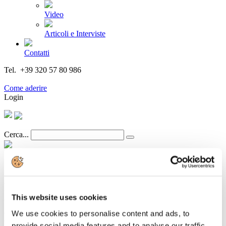
Video
Articoli e Interviste
Contatti
Tel. +39 320 57 80 986
Email segreteria@federturismo.it
Come aderire
Login
Cerca...
Rome Business School: le proiezioni per il
This website uses cookies
turismo italiano sfiorano i 480 milioni di
presenze nel 2026
We use cookies to personalise content and ads, to
provide social media features and to analyse our traffic.