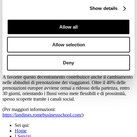
l’intero anno proiettano 141,2 milioni di arrivi e 478,6 milioni di
Show details
presenze, indicando anche una ripresa della domanda domestica. “
Accanto ai flussi tradizionali che continuano a trainare le grandi
regioni – con il Lazio sopra gli 82 milioni di presenze nel 2025 forte
Allow all
del Giubileo, il Veneto a oltre 81 milioni e la Campania in rapida
ascesa con Napoli – si fa strada una nuova geografia dei viaggi.
Regioni come Abruzzo, Molise, Friuli-Venezia Giulia e Basilicata
registrano crescite superiori alla media nazionale grazie a una
Allow selection
proposta competitiva incentrata su natura, outdoor ed
enogastronomia. Parallelamente, si assiste al boom dei piccoli
borghi, le cui presenze sono cresciute del 7% nel 2025, supportate
Deny
da una straordinaria attenzione sul web che ha superato i 94 milioni
di ricerche online.
A favorire questo decentramento contribuisce anche il cambiamento
nelle abitudini di prenotazione dei viaggiatori. Oltre il 40% delle
prenotazioni europee avviene ormai a ridosso della partenza, entro
30 giorni, orientando i flussi verso mete flessibili e di prossimità,
spesso scoperte tramite i canali social.
(Per maggiori informazioni:
https://landings.romebusinessschool.com/
)
Sei qui:
Home
I Servizi