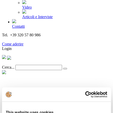
Video
Articoli e Interviste
Contatti
Tel. +39 320 57 80 986
Email segreteria@federturismo.it
Come aderire
Login
Cerca...
I Soci
Associazioni di Categoria
Soci Impresa
This website uses cookies