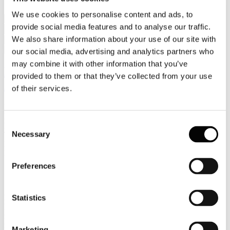
Associazioni del Territorio
We use cookies to personalise content and ads, to
provide social media features and to analyse our traffic.
We also share information about your use of our site with
Cerca
our social media, advertising and analytics partners who
may combine it with other information that you’ve
Museimpresa - Associazione Italiana
provided to them or that they’ve collected from your use
Archivi e Musei d’Impresa
of their services.
Presidente:
Dott. Antonio Calabrò
Direttore Generale:
Dott.ssa Giulia Pellizzotti
Consent
Indirizzo:
Via Pantano, 9 - 20122 Milano
Necessary
Tel.:
02.58370502
Selection
Fax:
02.58304910
E-mail:
segreteria@museimpresa.com
Sito:
http://www.museimpresa.com
Preferences
Museimpresa, promossa da Assolombarda e Confindustria, è nata a
Statistics
Milano nel 2001 con l’obiettivo di individuare, promuovere e
mettere in rete
le imprese
che hanno scelto di privilegiare la cultura
nelle proprie strategie di comunicazione, come strumento di sviluppo
Marketing