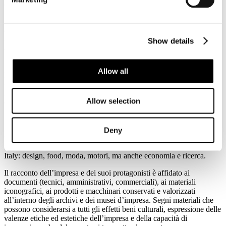
economico e valore aggiunto per l’azienda.
L’Associazione è stata fortemente voluta dall’allora Vice Presidente
di Assolombarda
Carlo Camerana
che dal 1999 al 2001 ha
ospitato nella sede milanese il gruppo dei
fondatori
che ne ha
Show details
elaborato le premesse metodologiche. Dal 2003
Michele Perini
è il
Presidente di Museimpresa.
Allow all
La creazione di un sistema di archivi e musei aziendali, la
diffusione
di standard qualitativi
e la promozione del concetto di
responsabilità culturale dell’impresa sono tra le mission
Allow selection
dell’Associazione, sottoscritte nel
Manifesto di intenti
firmato il 15
Settembre del 2001.
Le aziende e gli enti che aderiscono a Museimpresa offrono una
Deny
ricca panoramica della storia produttiva, culturale e progettuale del
nostro paese e delle sue eccellenze nei principali settori del made in
Italy: design, food, moda, motori, ma anche economia e ricerca.
Il racconto dell’impresa e dei suoi protagonisti è affidato ai
documenti (tecnici, amministrativi, commerciali), ai materiali
iconografici, ai prodotti e macchinari conservati e valorizzati
all’interno degli archivi e dei musei d’impresa. Segni materiali che
possono considerarsi a tutti gli effetti beni culturali, espressione delle
valenze etiche ed estetiche dell’impresa e della capacità di