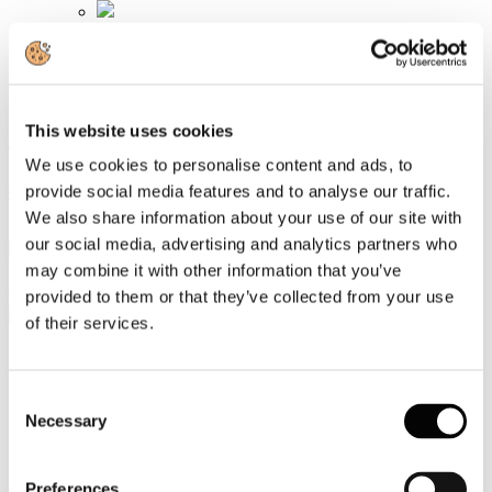
Video
Articoli e Interviste
Contatti
This website uses cookies
Tel. +39 320 57 80 986
We use cookies to personalise content and ads, to
Email segreteria@federturismo.it
provide social media features and to analyse our traffic.
Come aderire
Login
We also share information about your use of our site with
our social media, advertising and analytics partners who
may combine it with other information that you’ve
Cerca...
provided to them or that they’ve collected from your use
of their services.
Consent
I Soci
Necessary
Selection
Associazioni di Categoria
Soci Impresa
Preferences