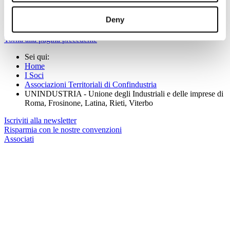
Email
laura.italiano@un-industria.it
Deny
Per saperne di più, accedi al sito di Unindustria
cliccando qui
.
Torna alla pagina precedente
Sei qui:
Home
I Soci
Associazioni Territoriali di Confindustria
UNINDUSTRIA - Unione degli Industriali e delle imprese di
Roma, Frosinone, Latina, Rieti, Viterbo
Iscriviti alla newsletter
Risparmia con le nostre convenzioni
Associati