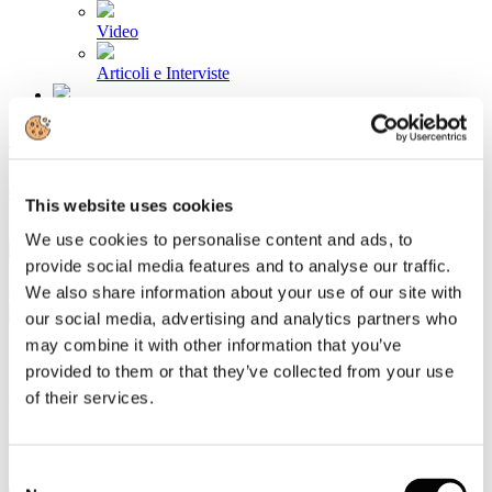
Video
Articoli e Interviste
Contatti
Tel. +39 320 57 80 986
Email segreteria@federturismo.it
Come aderire
This website uses cookies
Login
We use cookies to personalise content and ads, to
provide social media features and to analyse our traffic.
We also share information about your use of our site with
Cerca...
our social media, advertising and analytics partners who
may combine it with other information that you’ve
provided to them or that they’ve collected from your use
of their services.
Il Presidente di Federturismo interviene
al convegno “ La Cina che verrà”
Consent