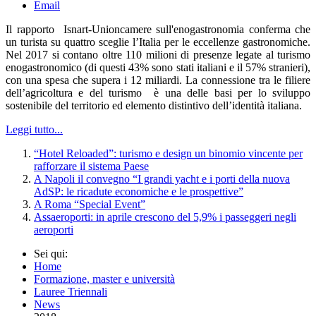
Email
Il rapporto Isnart-Unioncamere sull'enogastronomia conferma che
un turista su quattro sceglie l’Italia per le eccellenze gastronomiche.
Nel 2017 si contano oltre 110 milioni di presenze legate al turismo
enogastronomico (di questi 43% sono stati italiani e il 57% stranieri),
con una spesa che supera i 12 miliardi. La connessione tra le filiere
dell’agricoltura e del turismo è una delle basi per lo sviluppo
sostenibile del territorio ed elemento distintivo dell’identità italiana.
Leggi tutto...
“Hotel Reloaded”: turismo e design un binomio vincente per
rafforzare il sistema Paese
A Napoli il convegno “I grandi yacht e i porti della nuova
AdSP: le ricadute economiche e le prospettive”
A Roma “Special Event”
Assaeroporti: in aprile crescono del 5,9% i passeggeri negli
aeroporti
Sei qui:
Home
Formazione, master e università
Lauree Triennali
News