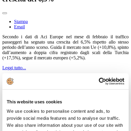
Stampa
Email
Secondo i dati di Aci Europe nel mese di febbraio il traffico
passeggeri ha segnato una crescita del 6,5% rispetto allo stesso
periodo dell’anno scorso. Guida il mercato non Ue (+10,8%), spinto
dall’aumento a doppia cifra registrato dagli scali della Turchia
(+17,5%), segue il mercato europeo (+5,2%).
Leggi tutto...
Assaeroporti: cresce del 4,3% il traffico
passeggeri nel mese di agosto
This website uses cookies
Stampa
We use cookies to personalise content and ads, to
Email
provide social media features and to analyse our traffic.
We also share information about your use of our site with
Secondo i dati di Assaeroporti, il traffico passeggeri della Penisola,
cresce del +4,3% nel mese di agosto, ma a un ritmo minore rispetto