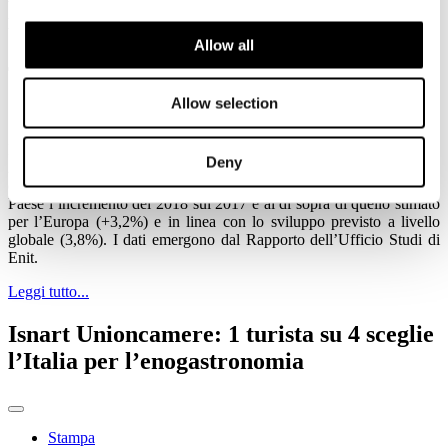
internazionale
Allow all
Stampa
Allow selection
Email
Il turismo per business, al netto dell’indotto, genererà a consuntivo
Deny
2018 in Italia un giro d’affari di 40,4 milioni di dollari (+3,7%), dato
che proiettato al 2028 raggiungerà quota 45,1 milioni. Nel nostro
Paese l’incremento del 2018 sul 2017 è al di sopra di quello stimato
per l’Europa (+3,2%) e in linea con lo sviluppo previsto a livello
globale (3,8%). I dati emergono dal Rapporto dell’Ufficio Studi di
Enit.
Leggi tutto...
Isnart Unioncamere: 1 turista su 4 sceglie
l’Italia per l’enogastronomia
Stampa