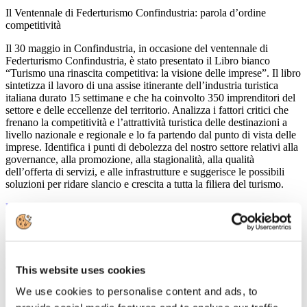
Il Ventennale di Federturismo Confindustria: parola d’ordine
competitività
Il 30 maggio in Confindustria, in occasione del ventennale di
Federturismo Confindustria, è stato presentato il Libro bianco
“Turismo una rinascita competitiva: la visione delle imprese”. Il libro
sintetizza il lavoro di una assise itinerante dell’industria turistica
italiana durato 15 settimane e che ha coinvolto 350 imprenditori del
settore e delle eccellenze del territorio. Analizza i fattori critici che
frenano la competitività e l’attrattività turistica delle destinazioni a
livello nazionale e regionale e lo fa partendo dal punto di vista delle
imprese. Identifica i punti di debolezza del nostro settore relativi alla
governance, alla promozione, alla stagionalità, alla qualità
dell’offerta di servizi, e alle infrastrutture e suggerisce le possibili
soluzioni per ridare slancio e crescita a tutta la filiera del turismo.
Leggi tutto...
15
Maggio
2013
Confindustria Nord Sardegna
This website uses cookies
Seminario sul turismo
We use cookies to personalise content and ads, to