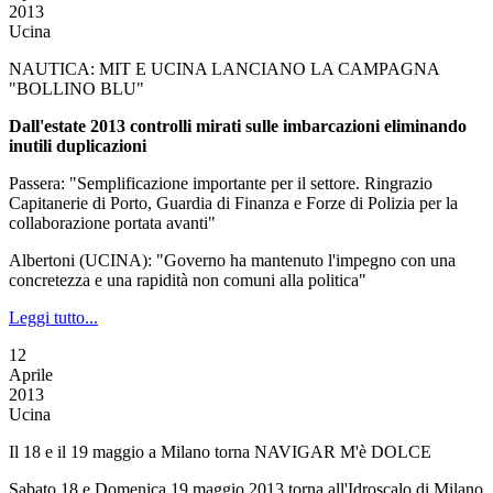
2013
Ucina
NAUTICA: MIT E UCINA LANCIANO LA CAMPAGNA
"BOLLINO BLU"
Dall'estate 2013 controlli mirati sulle imbarcazioni eliminando
inutili duplicazioni
Passera: "Semplificazione importante per il settore. Ringrazio
Capitanerie di Porto, Guardia di Finanza e Forze di Polizia per la
collaborazione portata avanti"
Albertoni (UCINA): "Governo ha mantenuto l'impegno con una
concretezza e una rapidità non comuni alla politica"
Leggi tutto...
12
Aprile
2013
Ucina
Il 18 e il 19 maggio a Milano torna NAVIGAR M'è DOLCE
Sabato 18 e Domenica 19 maggio 2013 torna all'Idroscalo di Milano