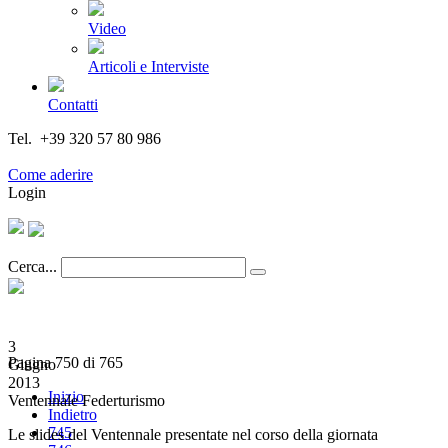
Video
Articoli e Interviste
Contatti
Tel. +39 320 57 80 986
Email segreteria@federturismo.it
Come aderire
Login
Cerca...
3
Pagina 750 di 765
Giugno
2013
Inizio
Ventennale Federturismo
Indietro
745
Le slides del Ventennale presentate nel corso della giornata