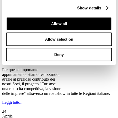
rischio chiusura, tra cui alcune anche di rilevanza storica".
Show details
Leggi tutto...
2
Allow all
Maggio
2013
Ventennale Federturismo
Allow selection
Il Programma del Ventennale di Federturismo
Federturismo Confindustria celebra
Deny
quest’anno il suo primo
Ventennale.
Per questo importante
appuntamento, stiamo realizzando,
grazie al prezioso contributo dei
nostri Soci, il progetto "Turismo:
una rinascita competitiva, la visione
delle imprese" attraverso un roadshow in tutte le Regioni italiane.
Leggi tutto...
24
Aprile