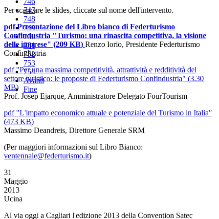
746
Per scaricare le slides, cliccate sul nome dell'intervento.
747
748
pdf
Presentazione del Libro bianco di Federturismo
749
Confindustria "Turismo: una rinascita competitiva, la visione
750
delle imprese"
(
209 KB
)
Renzo Iorio, Presidente Federturismo
751
Confindustria
752
753
pdf
"Per una massima competitività, attrattività e redditività del
754
settore turistico: le proposte di Federturismo Confindustria"
(
3.30
Avanti
MB
)
Fine
Prof. Josep Ejarque, Amministratore Delegato FourTourism
pdf
"L'impatto economico attuale e potenziale del Turismo in Italia"
(
473 KB
)
Massimo Deandreis, Direttore Generale SRM
(Per maggiori informazioni sul Libro Bianco:
ventennale@federturismo.it
)
31
Maggio
2013
Ucina
Al via oggi a Cagliari l'edizione 2013 della Convention Satec