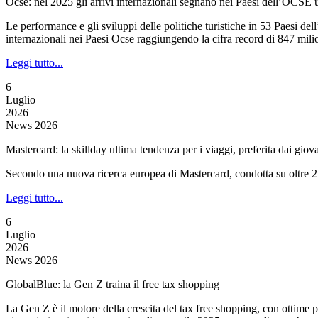
Ocse: nel 2025 gli arrivi internazionali segnano nei Paesi dell’OCS
Le performance e gli sviluppi delle politiche turistiche in 53 Paesi d
internazionali nei Paesi Ocse raggiungendo la cifra record di 847 milio
Leggi tutto...
6
Luglio
2026
News 2026
Mastercard: la skillday ultima tendenza per i viaggi, preferita dai giov
Secondo una nuova ricerca europea di Mastercard, condotta su oltre 27mi
Leggi tutto...
6
Luglio
2026
News 2026
GlobalBlue: la Gen Z traina il free tax shopping
La Gen Z è il motore della crescita del tax free shopping, con ottime 