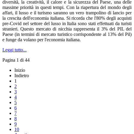
diversità, la creatività, il calore e la sicurezza del Paese, una delle
massime priorità in questi tempi. Con la riapertura del mondo degli
affari, il lusso e il turismo saranno un vero trampolino di lancio per
la crescita dell'economia italiana. Si ricorda che l'80% degli acquisti
pre-Covid nel settore del lusso in Italia sono stati effettuati da turisti
stranieri. Questo mercato di nicchia rappresenta il 3% del PIL del
Paese (in termini di mercato turistico corrispondente al 13% del Pil)
e funge da volano per l'economia italiana.
Leggi tutto...
Pagina 1 di 44
Inizio
Indietro
1
2
3
4
5
6
7
8
9
10