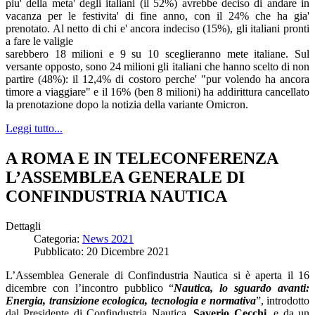
piu' della meta' degli italiani (il 52%) avrebbe deciso di andare in
vacanza per le festivita' di fine anno, con il 24% che ha gia'
prenotato. Al netto di chi e' ancora indeciso (15%), gli italiani pronti
a fare le valigie
sarebbero 18 milioni e 9 su 10 sceglieranno mete italiane. Sul
versante opposto, sono 24 milioni gli italiani che hanno scelto di non
partire (48%): il 12,4% di costoro perche' "pur volendo ha ancora
timore a viaggiare" e il 16% (ben 8 milioni) ha addirittura cancellato
la prenotazione dopo la notizia della variante Omicron.
Leggi tutto...
A ROMA E IN TELECONFERENZA
L’ASSEMBLEA GENERALE DI
CONFINDUSTRIA NAUTICA
Dettagli
Categoria:
News 2021
Pubblicato: 20 Dicembre 2021
L’Assemblea Generale di Confindustria Nautica si è aperta il 16
dicembre con l’incontro pubblico “
Nautica, lo sguardo avanti:
Energia, transizione ecologica, tecnologia e normativa
”, introdotto
dal Presidente di Confindustria Nautica,
Saverio Cecchi
, e da un