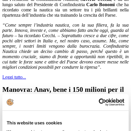
lungo saluto del Presidente di Confindustria
Carlo Bonomi
che ha
ricordato come la nautica sia un settore tra i più brillanti nella
ripartenza dell’industria che sta trainando la crescita del Paese.
“Come sempre l’industria nautica, con la sua filiera, fa la sua
parte. Innova, investe e, come abbiamo fatto anche oggi, guarda al
futuro –
ha ricordato Cecchi. –
Soprattutto cresce a due cifre, come
pochi altri settori in Italia e, nel nostro caso, assume
.
Ma, come
sempre, i nostri limiti vengono dalla burocrazia. Confindustria
Nautica chiede un deciso cambio di passo, perché questo è un
momento cruciale, siamo di fronte a opportunità non ripetibili, in
cui tutte le forze sane e attive del Paese devono essere messe nelle
migliori condizioni possibili per condurre la ripresa”
.
Leggi tutto...
Manovra: Anav, bene i 150 milioni per il
turismo.Vinella, fondi anche per bonus
gasolio per autobus commercia
Dettagli
This website uses cookies
Categoria:
News 2021
Pubblicato: 20 Dicembre 2021