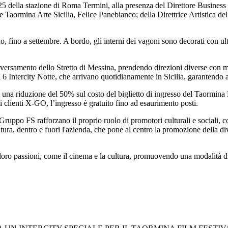
io 25 della stazione di Roma Termini, alla presenza del Direttore Busine
ormina Arte Sicilia, Felice Panebianco; della Direttrice Artistica del T
o, fino a settembre. A bordo, gli interni dei vagoni sono decorati con ulte
raversamento dello Stretto di Messina, prendendo direzioni diverse con m
6 Intercity Notte, che arrivano quotidianamente in Sicilia, garantendo acc
 di una riduzione del 50% sul costo del biglietto di ingresso del Taormi
 clienti X-GO, l’ingresso è gratuito fino ad esaurimento posti.
 Gruppo FS rafforzano il proprio ruolo di promotori culturali e sociali, c
ultura, dentro e fuori l'azienda, che pone al centro la promozione della di
loro passioni, come il cinema e la cultura, promuovendo una modalità di v