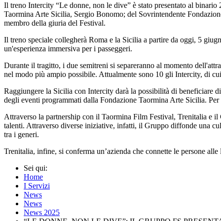
Il treno Intercity “Le donne, non le dive” è stato presentato al binar
Taormina Arte Sicilia, Sergio Bonomo; del Sovrintendente Fondazione Ta
membro della giuria del Festival.
Il treno speciale collegherà Roma e la Sicilia a partire da oggi, 5 giugn
un'esperienza immersiva per i passeggeri.
Durante il tragitto, i due semitreni si separeranno al momento dell'att
nel modo più ampio possibile. Attualmente sono 10 gli Intercity, di cui 
Raggiungere la Sicilia con Intercity darà la possibilità di beneficiare
degli eventi programmati dalla Fondazione Taormina Arte Sicilia. Per i
Attraverso la partnership con il Taormina Film Festival, Trenitalia e il
talenti. Attraverso diverse iniziative, infatti, il Gruppo diffonde una c
tra i generi.
Trenitalia, infine, si conferma un’azienda che connette le persone alle 
Sei qui:
Home
I Servizi
News
News
News 2025