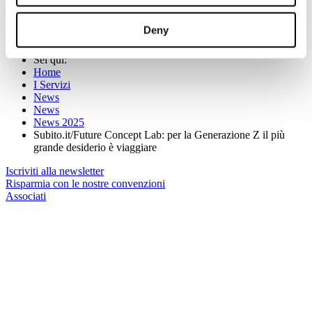
(Per maggiori informazioni: www.subito.it;
Deny
http://www.futureconceptlab.com/?lang=it
)
Sei qui:
Home
I Servizi
News
News
News 2025
Subito.it/Future Concept Lab: per la Generazione Z il più
grande desiderio è viaggiare
Iscriviti alla newsletter
Risparmia con le nostre convenzioni
Associati