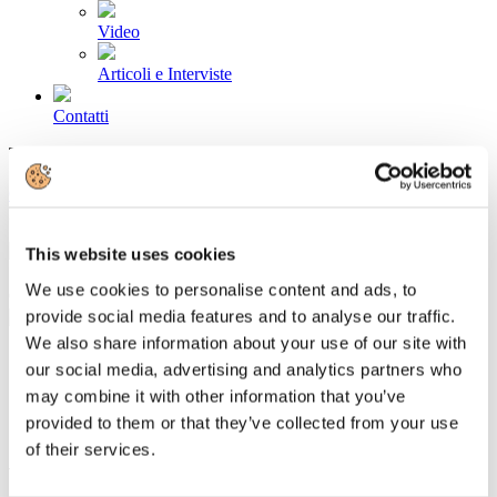
Video
Articoli e Interviste
Contatti
Tel. +39 320 57 80 986
Email segreteria@federturismo.it
Come aderire
Login
This website uses cookies
We use cookies to personalise content and ads, to
Cerca...
provide social media features and to analyse our traffic.
We also share information about your use of our site with
our social media, advertising and analytics partners who
may combine it with other information that you’ve
Subito.it/Future Concept Lab: per la
provided to them or that they’ve collected from your use
Generazione Z il più grande desiderio è
of their services.
viaggiare