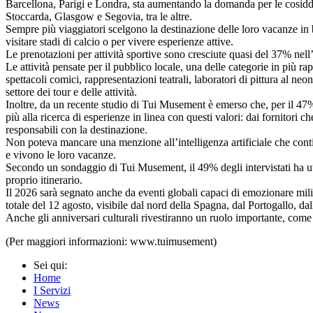
Barcellona, Parigi e Londra, sta aumentando la domanda per le cosidd
Stoccarda, Glasgow e Segovia, tra le altre.
Sempre più viaggiatori scelgono la destinazione delle loro vacanze in b
visitare stadi di calcio o per vivere esperienze attive.
Le prenotazioni per attività sportive sono cresciute quasi del 37% nel
Le attività pensate per il pubblico locale, una delle categorie in più 
spettacoli comici, rappresentazioni teatrali, laboratori di pittura al 
settore dei tour e delle attività.
Inoltre, da un recente studio di Tui Musement è emerso che, per il 47% de
più alla ricerca di esperienze in linea con questi valori: dai fornitori
responsabili con la destinazione.
Non poteva mancare una menzione all’intelligenza artificiale che conti
e vivono le loro vacanze.
Secondo un sondaggio di Tui Musement, il 49% degli intervistati ha util
proprio itinerario.
Il 2026 sarà segnato anche da eventi globali capaci di emozionare milion
totale del 12 agosto, visibile dal nord della Spagna, dal Portogallo, da
Anche gli anniversari culturali rivestiranno un ruolo importante, come n
(Per maggiori informazioni: www.tuimusement)
Sei qui:
Home
I Servizi
News