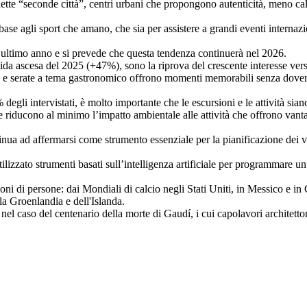
ette “seconde città”, centri urbani che propongono autenticità, meno c
ase agli sport che amano, che sia per assistere a grandi eventi internaz
l’ultimo anno e si prevede che questa tendenza continuerà nel 2026.
rapida ascesa del 2025 (+47%), sono la riprova del crescente interesse ve
neon e serate a tema gastronomico offrono momenti memorabili senza dover
gli intervistati, è molto importante che le escursioni e le attività siano 
 che riducono al minimo l’impatto ambientale alle attività che offrono vant
nua ad affermarsi come strumento essenziale per la pianificazione dei v
izzato strumenti basati sull’intelligenza artificiale per programmare un 
i di persone: dai Mondiali di calcio negli Stati Uniti, in Messico e in C
lla Groenlandia e dell'Islanda.
el caso del centenario della morte di Gaudí, i cui capolavori architettoni