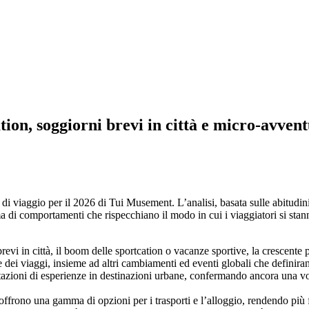
tion, soggiorni brevi in città e micro-avven
 di viaggio per il 2026 di Tui Musement. L’analisi, basata sulle abitudin
di comportamenti che rispecchiano il modo in cui i viaggiatori si stann
revi in città, il boom delle sportcation o vacanze sportive, la crescente
one dei viaggi, insieme ad altri cambiamenti ed eventi globali che definir
azioni di esperienze in destinazioni urbane, confermando ancora una vol
e offrono una gamma di opzioni per i trasporti e l’alloggio, rendendo più