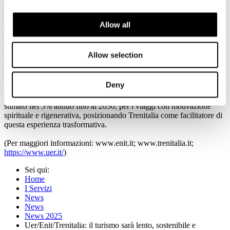
agriturismi), sostenendo le economie locali in un turismo sempre più
identitario.
Allow all
Trenitalia, ha illustrato come il trasporto ferroviario sia un attore
centrale nella filiera del turismo sostenibile e lento. La rete
ferroviaria regionale, raggiungendo 1700 destinazioni in tutta Italia,
Allow selection
si configura come la vera base infrastrutturale della mobilità slow. Il
focus di Trenitalia si concentra sull’intermodalità (Treno + Bus) per
rendere accessibili anche aree interne e luoghi spirituali e sulle
Deny
partnership con associazioni come quelle per la Via Francigena e per
il Cammino di Francesco. E' confermato anche il trend di crescita,
stimato nel 5% annuo fino al 2030, per i viaggi con motivazione
spirituale e rigenerativa, posizionando Trenitalia come facilitatore di
questa esperienza trasformativa.
(Per maggiori informazioni: www.enit.it; www.trenitalia.it;
https://www.uer.it/
)
Sei qui:
Home
I Servizi
News
News
News 2025
Uer/Enit/Trenitalia: il turismo sarà lento, sostenibile e