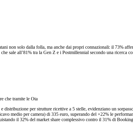
ontani non solo dalla folla, ma anche dai propri connazionali: il 73% affer
le che sale all’81% tra la Gen Z e i Postmillennial secondo una ricerca 
ture che tramite le Ota
 e distribuzione per strutture ricettive a 5 stelle, evidenziano un sorpass
DR (ricavo medio per camera) di 335 euro, superando del +22% le performa
quistando il 32% del market share complessivo contro il 31% di Booking