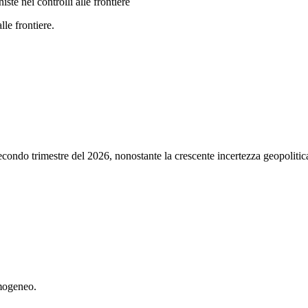
ste nei controlli alle frontiere
lle frontiere.
secondo trimestre del 2026, nonostante la crescente incertezza geopoliti
omogeneo.