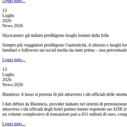
Leggi tutto...
13
Luglio
2026
News 2026
Skyscanner: gli italiani prediligono luoghi lontani dalla folla
Sempre più viaggiatori prediligono l’autenticità, il silenzio e luoghi l
familiari o followers sui social media sia stato prima – una percentua
Leggi tutto...
13
Luglio
2026
News 2026
Blastness: il lusso si prenota di più attraverso i siti ufficiali delle strut
I dati diffusi da Blastness, provider italiano nei sistemi di prenotazione
attraverso i siti ufficiali degli hotel partner hanno registrato un A
un volume complessivo di transazioni pari a 811 milioni di euro, con
Leggi tutto...