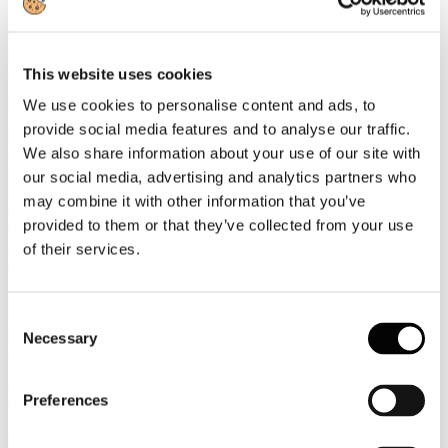
30
Giugno
2026
News 2026
This website uses cookies
Eumetra: le vacanze sono una priorità
We use cookies to personalise content and ads, to
provide social media features and to analyse our traffic.
Gli italiani non rinunciano alle vacanze, anche in un contesto di
We also share information about your use of our site with
rincari, e continuano a considerarle una priorità essenziale per il
proprio benessere personale secondo quanto emerge dalla nuova
our social media, advertising and analytics partners who
ricerca realizzata da Eumetra, agenzia di ricerca e insight generation,
may combine it with other information that you’ve
dedicata al nuovo significato delle vacanze estive e ai
provided to them or that they’ve collected from your use
comportamenti di consumo legati al turismo.
of their services.
Leggi tutto...
30
Giugno
Consent
2026
Necessary
Selection
News 2026
Assomarinas vince per la seconda volta al Tar Lazio sull’erroneo
Preferences
adeguamento Istat dei canoni demaniali 2023
Assomarinas ottiene un nuovo e significativo successo davanti al