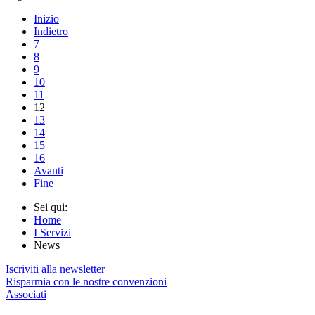
Inizio
Indietro
7
8
9
10
11
12
13
14
15
16
Avanti
Fine
Sei qui:
Home
I Servizi
News
Iscriviti alla newsletter
Risparmia con le nostre convenzioni
Associati